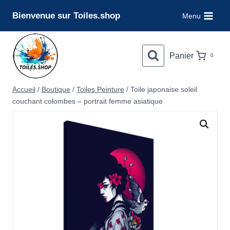
Aller
Bienvenue sur Toiles.shop
Menu
au
contenu
Panier
0
Accueil
/
Boutique
/
Toiles Peinture
/
Toile japonaise soleil
couchant colombes – portrait femme asiatique