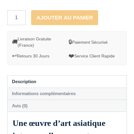
maison — salon, chambre, couloir — et devient
instantanément un point focal décoratif qui retient le
quantité
regard de vos invités.
AJOUTER AU PANIER
de
Toile
japonaise
Livraison Gratuite
🚚
🔒
Paiement Sécurisé
(France)
soleil
couchant
↩️
❤️
Retours 30 Jours
Service Client Rapide
colombes
–
portrait
Description
femme
Informations complémentaires
asiatique
Avis (0)
Une œuvre d’art asiatique