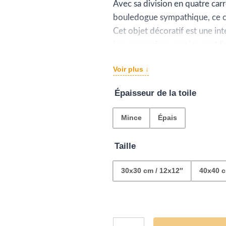
pr
Avec sa division en quatre car
bouledogue sympathique, ce ca
€4
Cet objet décoratif est une int
à
Les expressions comiques et l’u
immédiatement l’attention, inv
€1
Voir plus ↓
ludique et animé du pop art.
Épaisseur de la toile
Mince
Épais
Taille
30x30 cm / 12x12″
40x40 c
quantité