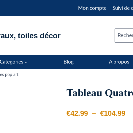
Mon compte
Suivi de
aux, toiles décor
Recher
Categories
Blog
A propos
es pop art
Tableau Quatr
Pl
€
42.99
–
€
104.99
d