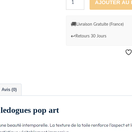
AJOUTER AU 
de
Tableau
Quatre
🚚
Livraison Gratuite (France)
Bouledogues
↩️
Retours 30 Jours
pop
art
Avis (0)
uledogues pop art