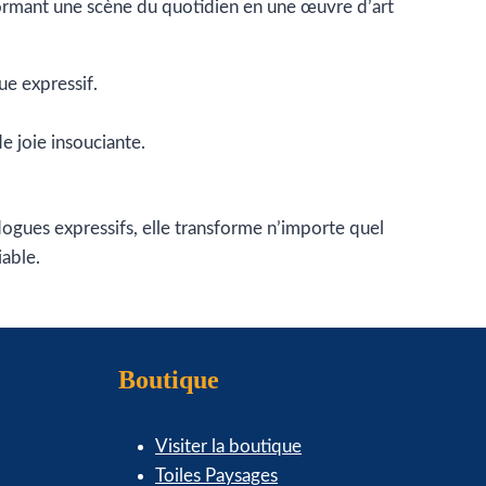
sformant une scène du quotidien en une œuvre d’art
e expressif.
 joie insouciante.
dogues expressifs, elle transforme n’importe quel
iable.
Boutique
Visiter la boutique
Toiles Paysages