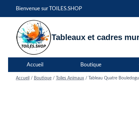
Aller
Bienvenue sur TOILES.SHOP
au
contenu
Tableaux et cadres mur
Accueil
Boutique
Accueil
/
Boutique
/
Toiles Animaux
/
Tableau Quatre Bouledogu