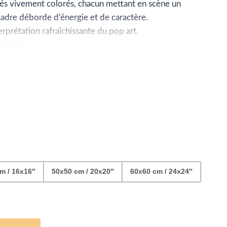
ix :
rés vivement colorés, chacun mettant en scène un
dre déborde d’énergie et de caractère.
2.99
erprétation rafraîchissante du pop art.
tilisation éclatante de couleurs captent
itant les spectateurs à s’immerger dans le monde
04.99
m / 16x16″
50x50 cm / 20x20″
60x60 cm / 24x24″