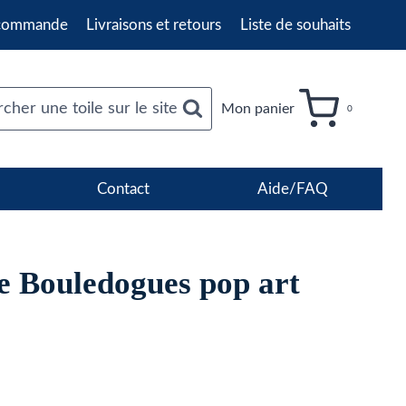
 commande
Livraisons et retours
Liste de souhaits
cher une toile sur le site
Mon panier
0
Contact
Aide/FAQ
e Bouledogues pop art
age
e