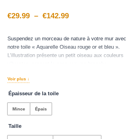
Plage
€
29.99
–
€
142.99
de
prix :
Suspendez un morceau de nature à votre mur avec
notre toile « Aquarelle Oiseau rouge or et bleu ».
€29.99
L’illustration présente un petit oiseau aux couleurs
à
vibrantes, prenant la pose sur une branche.
Les plumes rouge, or et bleu du volatile ressortent
€142.99
Voir plus ↓
joliment sur le fond blanc. Qui a besoin d’un
perroquet qui parle quand vous pouvez avoir ce petit
Épaisseur de la toile
oiseau qui ajoute une touche d’élégance à n’importe
quelle pièce ?
Mince
Épais
Alors, pourquoi attendre ? Envolez-vous vers notre
site et adoptez cet oiseau aujourd’hui !
Taille