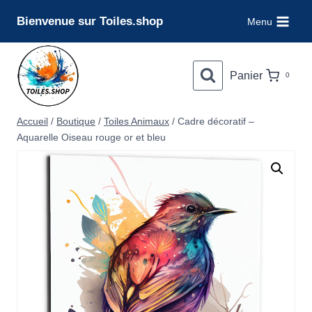
Aller
Bienvenue sur Toiles.shop
Menu
au
contenu
Panier
0
Accueil
/
Boutique
/
Toiles Animaux
/
Cadre décoratif –
Aquarelle Oiseau rouge or et bleu