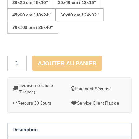
20x25 cm / 8x10″
30x40 cm / 12x16″
45x60 cm / 18x24″
60x80 cm / 24x32″
70x100 cm / 28x40″
quantité
AJOUTER AU PANIER
de
Cadre
décoratif
Livraison Gratuite
🚚
🔒
Paiement Sécurisé
(France)
-
Aquarelle
↩️
❤️
Retours 30 Jours
Service Client Rapide
Oiseau
rouge
or
Description
et