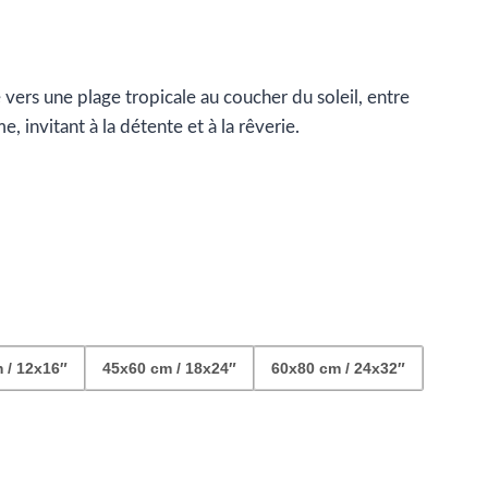
age
e
 vers une plage tropicale au coucher du soleil, entre
ix :
, invitant à la détente et à la rêverie.
9.99
42.99
 / 12x16″
45x60 cm / 18x24″
60x80 cm / 24x32″