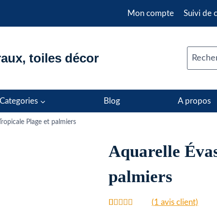
Mon compte
Suivi de
aux, toiles décor
Recher
Categories
Blog
A propos
ropicale Plage et palmiers
Aquarelle Évas
palmiers
(
1
avis client)
Noté
1
5.00