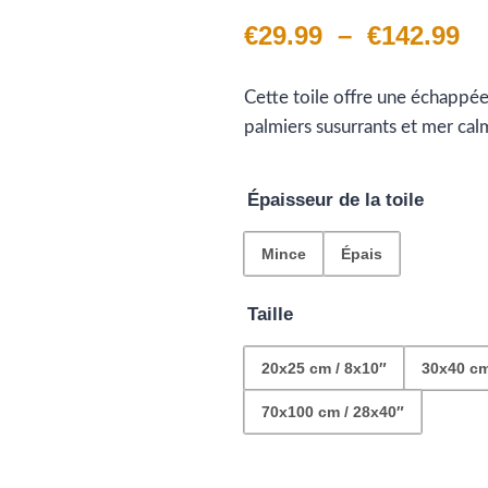
sur 5 basé
Pl
€
29.99
–
€
142.99
sur
notation
client
d
Cette toile offre une échappée
pr
palmiers susurrants et mer calme
€2
à
Épaisseur de la toile
€1
Mince
Épais
Taille
20x25 cm / 8x10″
30x40 cm
70x100 cm / 28x40″