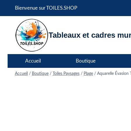
Aller
Bienvenue sur TOILES.SHOP
au
contenu
Tableaux et cadres mur
Accueil
Boutique
Accueil
/
Boutique
/
Toiles Paysages
/
Plage
/
Aquarelle Évasion T