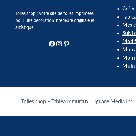
Créer
Toiles.shop : Votre site de toiles imprimées
Table
pour une décoration intérieure originale et
Mes 
artistique
Suivi
Modif
Facebook
Instagram
Pinterest
Mon a
Mon m
Ma lis
Toiles.shop – Tableaux muraux
Iguane Media Inc