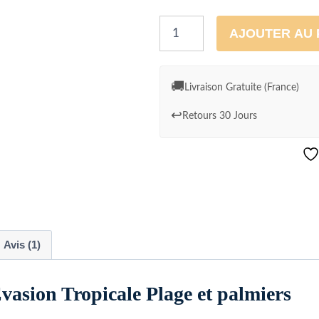
quantité
AJOUTER AU 
de
Aquarelle
Évasion
🚚
Livraison Gratuite (France)
Tropicale
↩️
Retours 30 Jours
Plage
et
palmiers
Avis (1)
Évasion Tropicale Plage et palmiers