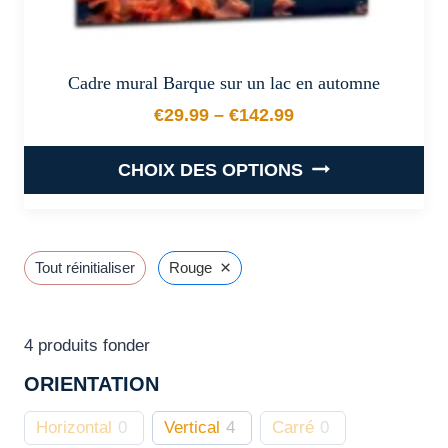
Cadre mural Barque sur un lac en automne
€
29.99
–
€
142.99
Plage de prix : €29.99 à €
CHOIX DES OPTIONS
Ce
produit
a
×
Tout réinitialiser
Rouge
plusieurs
variations.
Les
4
produits fonder
options
ORIENTATION
peuvent
être
Horizontal
0
Vertical
4
Carré
0