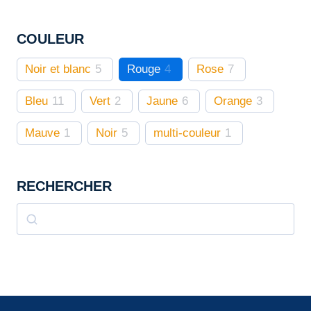
choisies
sur
COULEUR
la
page
Noir et blanc
5
Rouge
4
Rose
7
du
produit
Bleu
11
Vert
2
Jaune
6
Orange
3
Mauve
1
Noir
5
multi-couleur
1
RECHERCHER
Rechercher