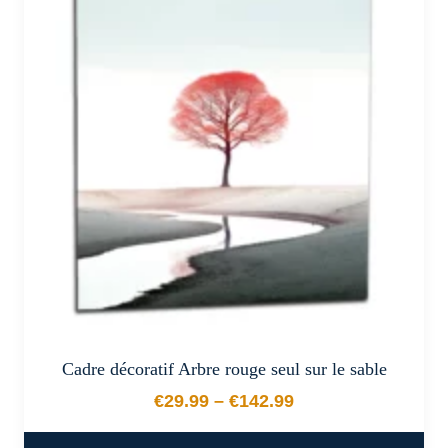
Les
options
peuvent
être
choisies
sur
la
page
du
produit
Cadre décoratif Arbre rouge seul sur le sable
€
29.99
–
€
142.99
Plage de prix : €29.99 à €