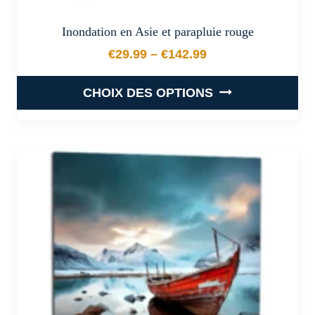
Inondation en Asie et parapluie rouge
€
29.99
–
€
142.99
Plage de prix : €29.99 à €
CHOIX DES OPTIONS
Ce
produit
a
plusieurs
variations.
Les
options
peuvent
être
choisies
sur