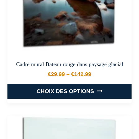
la
page
du
produit
Cadre mural Bateau rouge dans paysage glacial
€
29.99
–
€
142.99
Plage de prix : €29.99 à €
CHOIX DES OPTIONS
Ce
produit
a
plusieurs
variations.