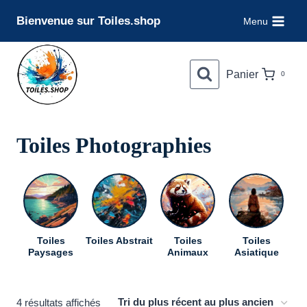
Aller
Bienvenue sur Toiles.shop
Menu
au
contenu
Panier
0
Toiles Photographies
Toiles
Toiles Abstrait
Toiles
Toiles
To
Paysages
Animaux
Asiatique
Trié
4 résultats affichés