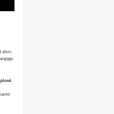
t alors
 langage
xplosé
 parmi