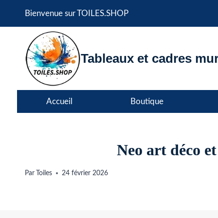
Aller
Bienvenue sur TOILES.SHOP
au
contenu
Tableaux et cadres mur
Accueil
Boutique
Neo art déco e
Par
Toiles
24 février 2026