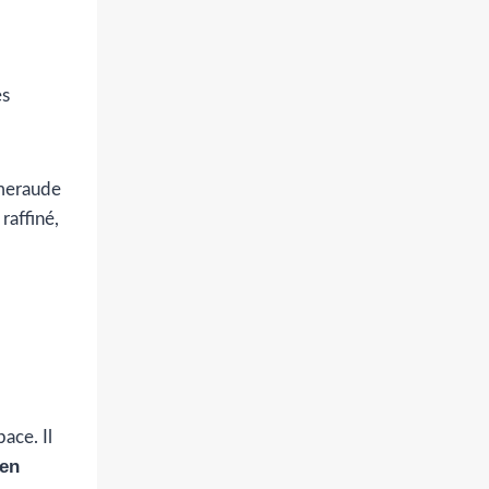
es
émeraude
 raffiné,
ace. Il
 en