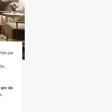
rtée par
 du
rain de
s