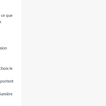
s ce que
r.
sion
choix le
pportent
 lumière