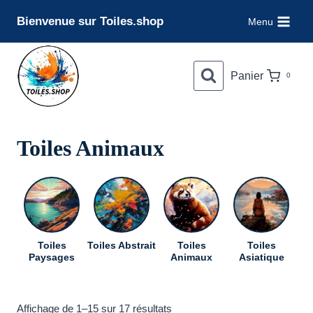
Aller
Bienvenue sur Toiles.shop
Menu
au
contenu
Panier
0
Toiles Animaux
Toiles
Toiles Abstrait
Toiles
Toiles
To
Paysages
Animaux
Asiatique
Trié
Affichage de 1–15 sur 17 résultats