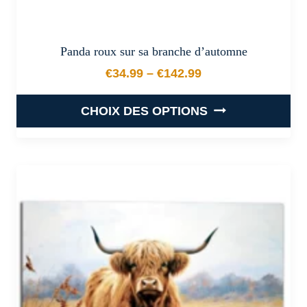
Panda roux sur sa branche d’automne
€
34.99
–
€
142.99
Plage de prix : €34.99 à €
CHOIX DES OPTIONS
Ce
produit
a
plusieurs
variations.
Les
options
peuvent
être
choisies