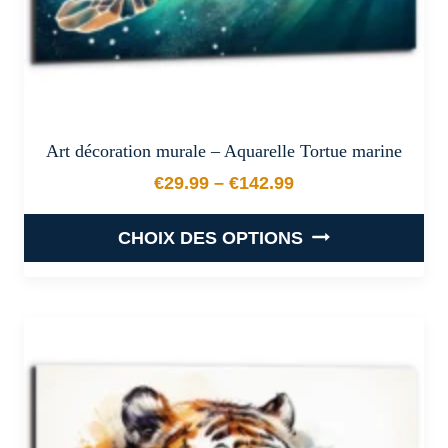
du
produit
Art décoration murale – Aquarelle Tortue marine
€
29.99
–
€
142.99
Plage de prix : €29.99 à €
CHOIX DES OPTIONS
Ce
produit
a
plusieurs
variations.
Les
options