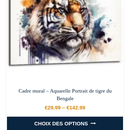
peuvent
être
choisies
sur
la
page
du
produit
Cadre mural – Aquarelle Portrait de tigre du
Bengale
€
29.99
–
€
142.99
Plage de prix : €29.99 à €
CHOIX DES OPTIONS