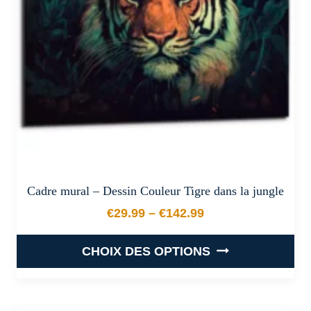
être
choisies
sur
la
page
du
produit
Cadre mural – Dessin Couleur Tigre dans la jungle
€
29.99
–
€
142.99
Plage de prix : €29.99 à €
CHOIX DES OPTIONS
Ce
produit