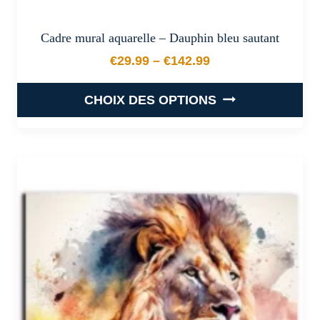
Cadre mural aquarelle – Dauphin bleu sautant
€
29.99
–
€
142.99
Plage de prix : €29.99 à €
CHOIX DES OPTIONS
Ce
produit
a
plusieurs
variations.
Les
options
peuvent
être
choisies
sur