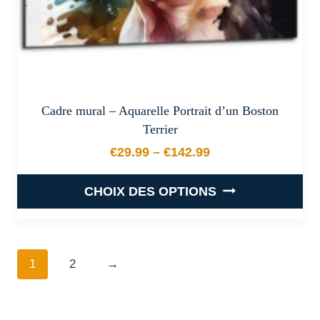
du
produit
Cadre mural – Aquarelle Portrait d’un Boston
Terrier
€
29.99
–
€
142.99
Plage de prix : €29.99 à €
CHOIX DES OPTIONS
Ce
produit
a
1
2
→
plusieurs
variations.
Les