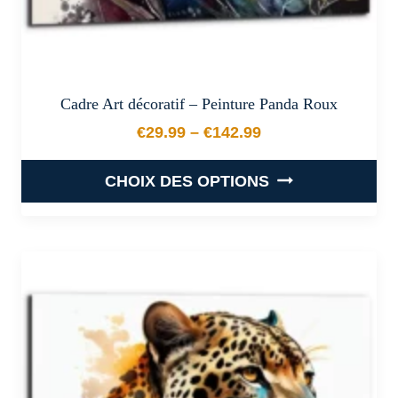
produit
Cadre Art décoratif – Peinture Panda Roux
€
29.99
–
€
142.99
Plage de prix : €29.99 à €
CHOIX DES OPTIONS
Ce
produit
a
plusieurs
variations.
Les
options
peuvent