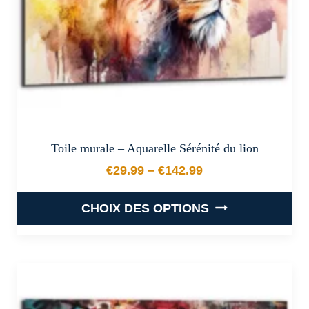
la
page
du
produit
Toile murale – Aquarelle Sérénité du lion
€
29.99
–
€
142.99
Plage de prix : €29.99 à €
CHOIX DES OPTIONS
Ce
produit
a
plusieurs
variations.