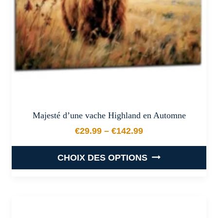
sur
la
page
du
produit
Majesté d’une vache Highland en Automne
€
29.99
–
€
142.99
Plage de prix : €29.99 à €
CHOIX DES OPTIONS
Ce
produit
a
plusieurs