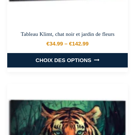
produit
Tableau Klimt, chat noir et jardin de fleurs
€
34.99
–
€
142.99
Plage de prix : €34.99 à €
CHOIX DES OPTIONS
Ce
produit
a
plusieurs
variations.
Les
options
peuvent