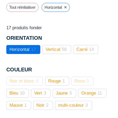
options
×
Tout réinitialiser
Horizontal
peuvent
être
choisies
17
produits fonder
sur
ORIENTATION
la
page
Horizontal
17
Vertical
58
Carré
14
du
produit
COULEUR
Noir et blanc
0
Rouge
1
Rose
0
Bleu
10
Vert
3
Jaune
3
Orange
11
Mauve
1
Noir
2
multi-couleur
3