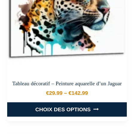
être
choisies
sur
la
page
du
produit
Tableau décoratif – Peinture aquarelle d’un Jaguar
€
29.99
–
€
142.99
Plage de prix : €29.99 à €
CHOIX DES OPTIONS
Ce
produit